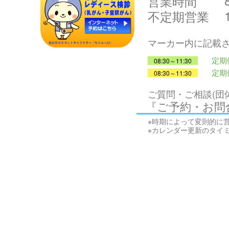
営業時間
不定期営業
マーカー内に記載
定期
08:30～11:30
定期
08:30～11:30
ご質問・ご相談(団
『ご予約・お問
※時期によって変則的に
※カレンダー更新のタイ