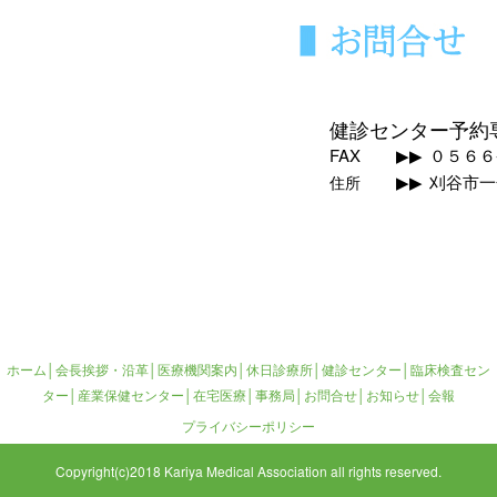
健診センター予約
FAX
▶▶
０５６６
▶▶
刈谷市一
住所
ホーム
│
会長挨拶・沿革
│
医療機関案内
│
休日診療所
│健診センター│
臨床検査セン
ター
│
産業保健センター
│
在宅医療
│
事務局
│
お問合せ
│
お知らせ
│
会報
プライバシーポリシー
Copyright(c)2018 Kariya Medical Association all rights reserved.