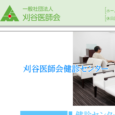
ホー
休日