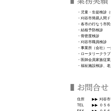
・児童・生徒検診（
・刈谷市簡易人間ド
・各市の行なう市民
・結核予防検診
・骨密度検診
・刈谷市職員検診
・事業所（会社）一
・ロータリークラブ
・医師会員家族従業
・福祉施設検診、老
住所
▶▶
刈谷市
TEL
▶▶
０５６
FAX
▶▶
０５６