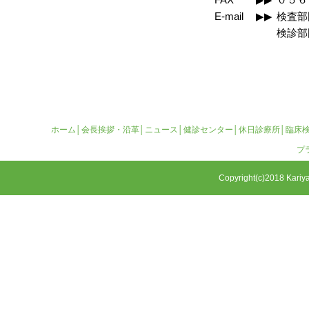
E-mail
▶▶
検査部門：c
検診部門：k
ホーム
│
会長挨拶・沿革
│
ニュース
│
健診センター
│
休日診療所
│
臨床
プ
Copyright(c)2018 Kariya 