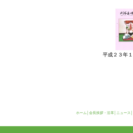
平成２３年１
ホーム
│
会長挨拶・沿革
│
ニュース
│