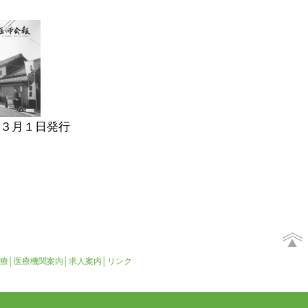
３月１日発行
療
│
医療機関案内
│
求人案内
│
リンク