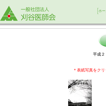
ホー
平成２
＊表紙写真をクリ