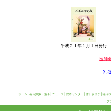
平成２１年１月１日発行
医師
刈
ホーム
│
会長挨拶・沿革
│
ニュース
│
健診センター
│
休日診療所
│
臨床
プ