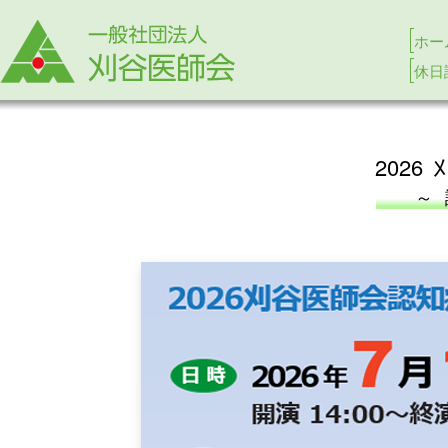
ホー
休日
2026
～ 認