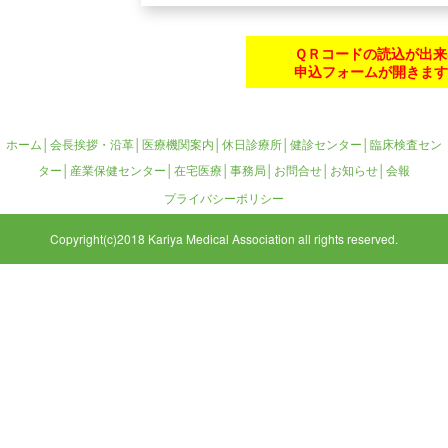
ＱＲコードの読込が出来
申込フォームが開きます
ホーム
│
会長挨拶・沿革
│医療機関案内│
休日診療所
│
健診センター
│
臨床検査セン
ター
│
産業保健センター
│
在宅医療
│
事務局
│
お問合せ
│
お知らせ
│
会報
プライバシーポリシー
Copyright(c)2018 Kariya Medical Association all rights reserved.