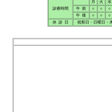
月
火
水
診療時間
午 前
○
○
○
午 後
○
○
○
休 診 日
祝祭日・日曜日・