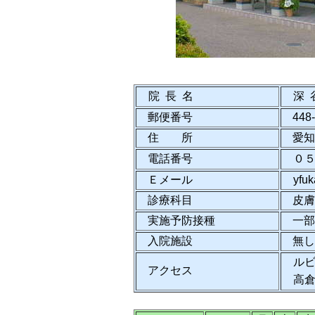
院 長 名
深 
郵便番号
448
住 所
愛知
電話番号
０
Ｅメール
yfu
診療科目
皮膚
実施予防接種
一部
入院施設
無し
ルビ
アクセス
高倉