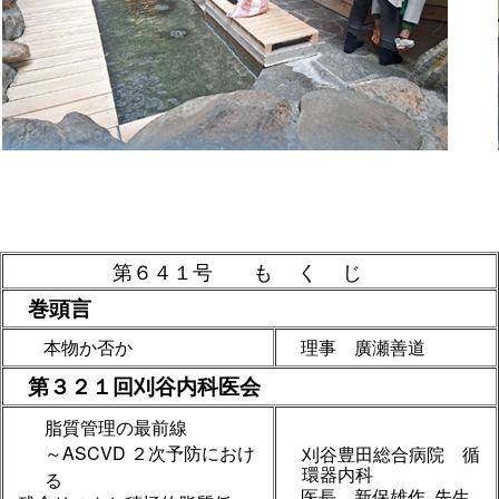
第６４１号
もくじ
巻頭言
本物か否か
理事 廣瀬善道
第３２１回刈谷内科医会
脂質管理の最前線
～ASCVD ２次予防におけ
刈谷豊田総合病院 循
環器内科
る
医長 新保雄作 先生