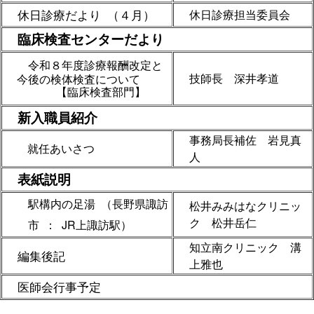
休日診療だより （４月）
休日診療担当委員会
臨床検査センターだより
令和８年度診療報酬改定と
技師長 深井孝道
今後の検体検査について
【臨床検査部門】
新入職員紹介
事務局長補佐 岩見真
就任あいさつ
人
表紙説明
駅構内の足湯 （長野県諏訪
松井みみはなクリニッ
ク 松井岳仁
市 ： JR上諏訪駅）
知立南クリニック 溝
編集後記
上雅也
医師会行事予定