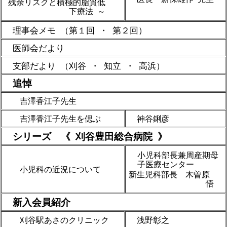
残余リスクと積極的脂質低
下療法 ～
理事会メモ （第１回 ・ 第２回）
医師会だより
支部だより （刈谷 ・ 知立 ・ 高浜）
追悼
吉澤香江子先生
吉澤香江子先生を偲ぶ
神谷鋓彦
シリーズ 《 刈谷豊田総合病院 》
小児科部長兼周産期母
子医療センター
小児科の近況について
新生児科部長 木曽原
悟
新入会員紹介
刈谷駅あさのクリニック
浅野彰之